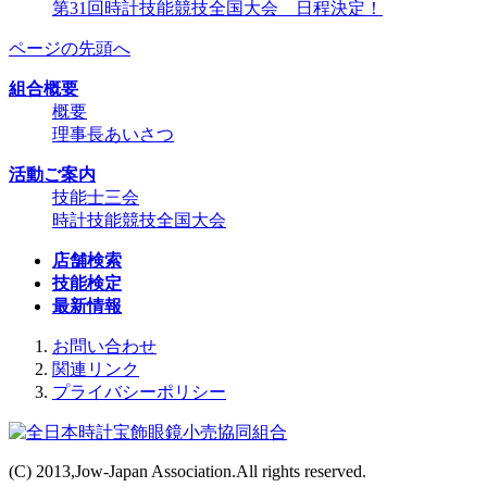
第31回時計技能競技全国大会 日程決定！
ページの先頭へ
組合概要
概要
理事長あいさつ
活動ご案内
技能士三会
時計技能競技全国大会
店舗検索
技能検定
最新情報
お問い合わせ
関連リンク
プライバシーポリシー
(C) 2013,Jow-Japan Association.All rights reserved.