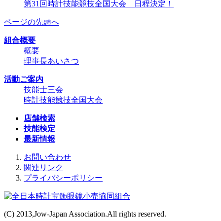
第31回時計技能競技全国大会 日程決定！
ページの先頭へ
組合概要
概要
理事長あいさつ
活動ご案内
技能士三会
時計技能競技全国大会
店舗検索
技能検定
最新情報
お問い合わせ
関連リンク
プライバシーポリシー
(C) 2013,Jow-Japan Association.All rights reserved.