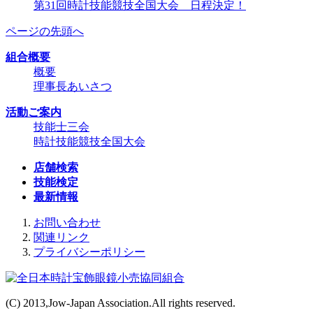
第31回時計技能競技全国大会 日程決定！
ページの先頭へ
組合概要
概要
理事長あいさつ
活動ご案内
技能士三会
時計技能競技全国大会
店舗検索
技能検定
最新情報
お問い合わせ
関連リンク
プライバシーポリシー
(C) 2013,Jow-Japan Association.All rights reserved.