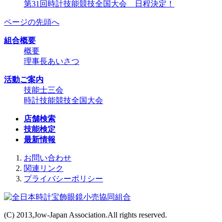
第31回時計技能競技全国大会 日程決定！
ページの先頭へ
組合概要
概要
理事長あいさつ
活動ご案内
技能士三会
時計技能競技全国大会
店舗検索
技能検定
最新情報
お問い合わせ
関連リンク
プライバシーポリシー
(C) 2013,Jow-Japan Association.All rights reserved.