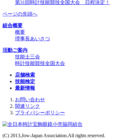
第31回時計技能競技全国大会 日程決定！
ページの先頭へ
組合概要
概要
理事長あいさつ
活動ご案内
技能士三会
時計技能競技全国大会
店舗検索
技能検定
最新情報
お問い合わせ
関連リンク
プライバシーポリシー
(C) 2013,Jow-Japan Association.All rights reserved.