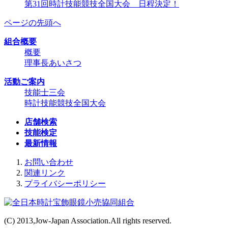
第31回時計技能競技全国大会 日程決定！
ページの先頭へ
組合概要
概要
理事長あいさつ
活動ご案内
技能士三会
時計技能競技全国大会
店舗検索
技能検定
最新情報
お問い合わせ
関連リンク
プライバシーポリシー
(C) 2013,Jow-Japan Association.All rights reserved.