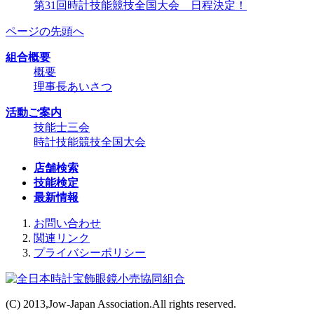
第31回時計技能競技全国大会 日程決定！
ページの先頭へ
組合概要
概要
理事長あいさつ
活動ご案内
技能士三会
時計技能競技全国大会
店舗検索
技能検定
最新情報
お問い合わせ
関連リンク
プライバシーポリシー
(C) 2013,Jow-Japan Association.All rights reserved.