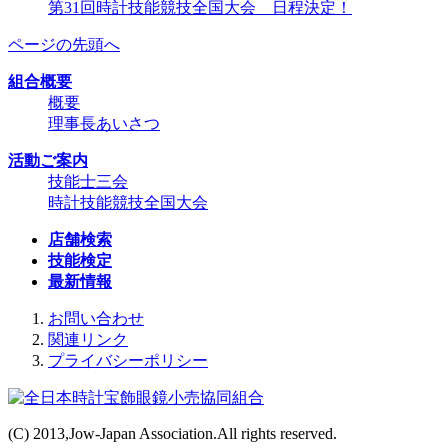
第31回時計技能競技全国大会 日程決定！
ページの先頭へ
組合概要
概要
理事長あいさつ
活動ご案内
技能士三会
時計技能競技全国大会
店舗検索
技能検定
最新情報
お問い合わせ
関連リンク
プライバシーポリシー
(C) 2013,Jow-Japan Association.All rights reserved.